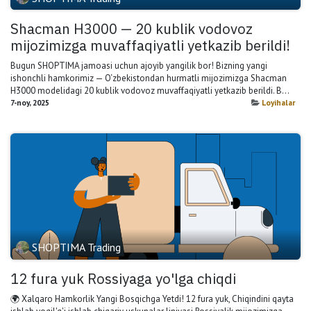
Shacman H3000 — 20 kublik vodovoz
mijozimizga muvaffaqiyatli yetkazib berildi!
Bugun SHOPTIMA jamoasi uchun ajoyib yangilik bor! Bizning yangi
ishonchli hamkorimiz — O‘zbekistondan hurmatli mijozimizga Shacman
H3000 modelidagi 20 kublik vodovoz muvaffaqiyatli yetkazib berildi. B...
7-noy, 2025
Loyihalar
SHOPTIMA Trading
12 fura yuk Rossiyaga yo'lga chiqdi
🌍 Xalqaro Hamkorlik Yangi Bosqichga Yetdi! 12 fura yuk, Chiqindini qayta