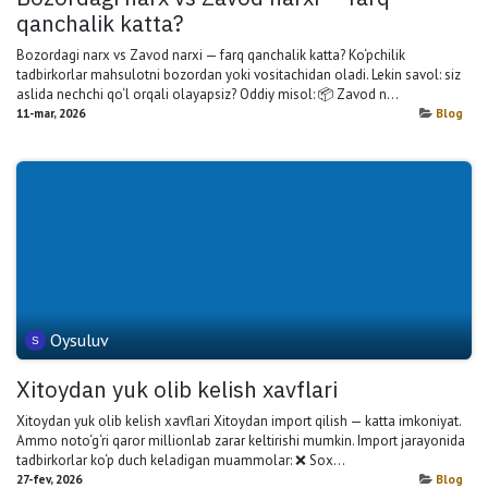
qanchalik katta?
Bozordagi narx vs Zavod narxi — farq qanchalik katta? Ko‘pchilik
tadbirkorlar mahsulotni bozordan yoki vositachidan oladi. Lekin savol: siz
aslida nechchi qo‘l orqali olayapsiz? Oddiy misol: 📦 Zavod n...
11-mar, 2026
Blog
Oysuluv
Xitoydan yuk olib kelish xavflari
Xitoydan yuk olib kelish xavflari Xitoydan import qilish — katta imkoniyat.
Ammo noto‘g‘ri qaror millionlab zarar keltirishi mumkin. Import jarayonida
tadbirkorlar ko‘p duch keladigan muammolar: ❌ Sox...
27-fev, 2026
Blog