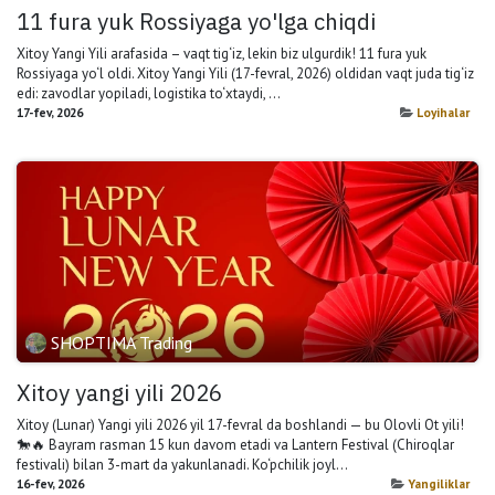
11 fura yuk Rossiyaga yo'lga chiqdi
Xitoy Yangi Yili arafasida – vaqt tig‘iz, lekin biz ulgurdik! 11 fura yuk
Rossiyaga yo‘l oldi. Xitoy Yangi Yili (17-fevral, 2026) oldidan vaqt juda tig‘iz
edi: zavodlar yopiladi, logistika to‘xtaydi, ...
17-fev, 2026
Loyihalar
SHOPTIMA Trading
Xitoy yangi yili 2026
Xitoy (Lunar) Yangi yili 2026 yil 17-fevral da boshlandi — bu Olovli Ot yili!
🐎🔥 Bayram rasman 15 kun davom etadi va Lantern Festival (Chiroqlar
festivali) bilan 3-mart da yakunlanadi. Ko‘pchilik joyl...
16-fev, 2026
Yangiliklar