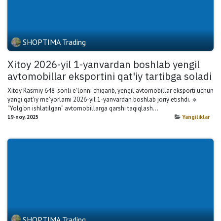
SHOPTIMA Trading
Xitoy 2026-yil 1-yanvardan boshlab yengil
avtomobillar eksportini qat'iy tartibga soladi
Xitoy Rasmiy 648-sonli e'lonni chiqarib, yengil avtomobillar eksporti uchun
yangi qat'iy me'yorlarni 2026-yil 1-yanvardan boshlab joriy etishdi. 🔹
“Yolg‘on ishlatilgan” avtomobillarga qarshi taqiqlash...
19-noy, 2025
Yangiliklar
SHOPTIMA Trading