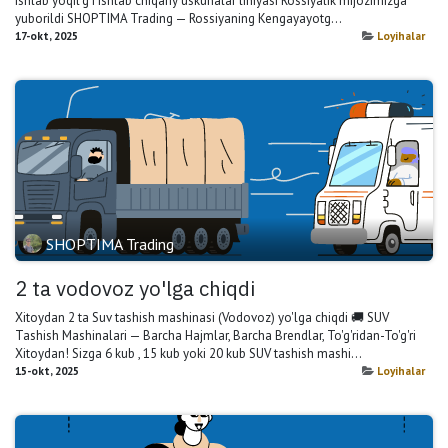
ishlab yoqil'g'i ishlab chiqariy uskunalar liniyasi Rossiyalik mijozimizga
yuborildi SHOPTIMA Trading — Rossiyaning Kengayayotg...
17-okt, 2025
Loyihalar
SHOPTIMA Trading
2 ta vodovoz yo'lga chiqdi
Xitoydan 2 ta Suv tashish mashinasi (Vodovoz) yo'lga chiqdi 🚚 SUV
Tashish Mashinalari — Barcha Hajmlar, Barcha Brendlar, To'g'ridan-To'g'ri
Xitoydan! Sizga 6 kub , 15 kub yoki 20 kub SUV tashish mashi...
15-okt, 2025
Loyihalar