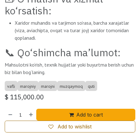
ko‘rsatish:
Xaridor muhandis va tarjimon so‘rasa, barcha xarajatlar
(viza, aviachipta, ovqat va turar joy) xaridor tomonidan
qoplanadi.
📞 Qo‘shimcha ma’lumot:
Mahsulotni ko‘rish, texnik hujjatlar yoki buyurtma berish uchun
biz bilan bog‘laning.
vafli
marojniy
marojni
muzqaymoq
quti
$
115,000.00
Add to cart
Add to wishlist