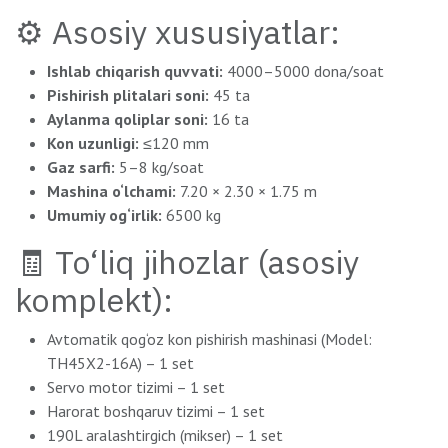
⚙ Asosiy xususiyatlar:
Ishlab chiqarish quvvati:
4000–5000 dona/soat
Pishirish plitalari soni:
45 ta
Aylanma qoliplar soni:
16 ta
Kon uzunligi:
≤120 mm
Gaz sarfi:
5–8 kg/soat
Mashina o‘lchami:
7.20 × 2.30 × 1.75 m
Umumiy og‘irlik:
6500 kg
🧾 To‘liq jihozlar (asosiy
komplekt):
Avtomatik qog‘oz kon pishirish mashinasi (Model:
TH45X2-16A) – 1 set
Servo motor tizimi – 1 set
Harorat boshqaruv tizimi – 1 set
190L aralashtirgich (mikser) – 1 set