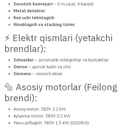
Sovutish konveyeri
– 6 m uzun, 4 kanalli
Metal detektor
Kon uchi tekislagich
Hisoblagich va stacking tizimi
⚡ Elektr qismlari (yetakchi
brendlar):
Schneider
– avtomatik o‘chirgichlar va kontaktlar
Omron
– quvvat kaliti va o‘rni
Siemens
– sensorli ekran
🔩 Asosiy motorlar (Feilong
brendi):
Asosiy motor: 380V 2.2 kVt
Aylanma motor: 380V 0.2 kVt
Havo puflagich: 380V 1.3 kVt (GOORUI)