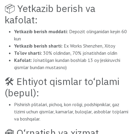
📦 Yetkazib berish va
kafolat:
Yetkazib berish muddati:
Depozit olinganidan keyin 60
kun
Yetkazib berish sharti:
Ex Works Shenzhen, Xitoy
To‘lov sharti:
30% oldindan, 70% jo‘natishdan oldin
Kafolat:
Jo‘natilgan kundan boshlab 13 oy (eskiruvchi
qismlar bundan mustasno)
🛠 Ehtiyot qismlar to‘plami
(bepul):
Pishirish plitalari, pichoq, kon roligi, podshipniklar, gaz
tizimi uchun qismlar, kamarlar, buloqlar, asboblar to‘plami
va boshqalar.
🧰 O‘rnatish va xizmat