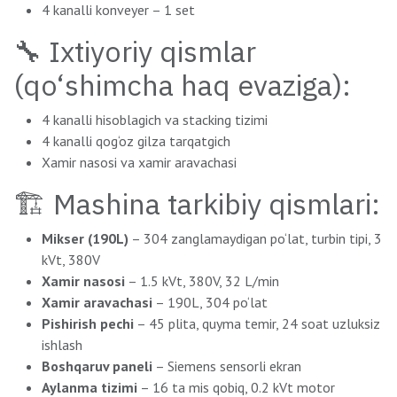
4 kanalli konveyer – 1 set
🔧 Ixtiyoriy qismlar
(qo‘shimcha haq evaziga):
4 kanalli hisoblagich va stacking tizimi
4 kanalli qog‘oz gilza tarqatgich
Xamir nasosi va xamir aravachasi
🏗 Mashina tarkibiy qismlari:
Mikser (190L)
– 304 zanglamaydigan po‘lat, turbin tipi, 3
kVt, 380V
Xamir nasosi
– 1.5 kVt, 380V, 32 L/min
Xamir aravachasi
– 190L, 304 po‘lat
Pishirish pechi
– 45 plita, quyma temir, 24 soat uzluksiz
ishlash
Boshqaruv paneli
– Siemens sensorli ekran
Aylanma tizimi
– 16 ta mis qobiq, 0.2 kVt motor